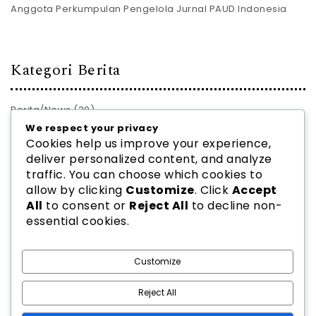
Anggota Perkumpulan Pengelola Jurnal PAUD Indonesia
Kategori Berita
Berita/News
(30)
We respect your privacy
PROFIL JURNAL
(28)
Cookies help us improve your experience,
deliver personalized content, and analyze
traffic. You can choose which cookies to
allow by clicking
Customize
. Click
Accept
All
to consent or
Reject All
to decline non-
essential cookies.
2026
PPJ PAUD INDONESIA
| Theme by
Spiracle Themes
Customize
Reject All