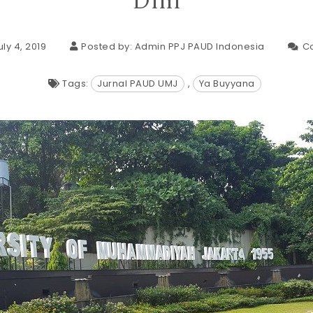
Dini
ly 4, 2019
Posted by:
Admin PPJ PAUD Indonesia
C
Tags:
Jurnal PAUD UMJ
,
Ya Buyyana