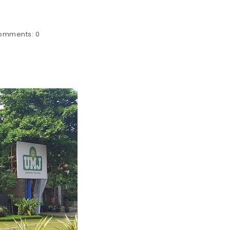
omments:
0