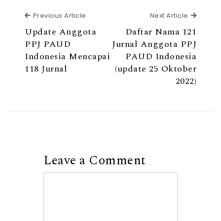
Previous Article
Next Ar
Previous Article
Next Article
Update Anggota
Daftar Nama 121
PPJ PAUD
Jurnal Anggota PPJ
Indonesia Mencapai
PAUD Indonesia
118 Jurnal
(update 25 Oktober
2022)
Leave a Comment
Comment