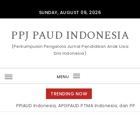
Skip to content
SUNDAY, AUGUST 09, 2026
PPJ PAUD INDONESIA
{Perkumpulan Pengelola Jurnal Pendidikan Anak Usia
Dini Indonesia)
MENU
Toggle
navigation
TRENDING NOW
PPIAUD Indonesia, APGPAUD PTMA Indonesia, dan PPJ PA