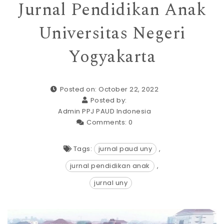
Jurnal Pendidikan Anak
Universitas Negeri
Yogyakarta
Posted on: October 22, 2022
Posted by:
Admin PPJ PAUD Indonesia
Comments:
0
Tags:
jurnal paud uny
,
jurnal pendidikan anak
,
jurnal uny