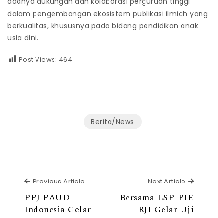
adanya dukungan dan kolaborasi perguruan tinggi
dalam pengembangan ekosistem publikasi ilmiah yang
berkualitas, khususnya pada bidang pendidikan anak
usia dini.
Post Views:
464
Berita/News
Previous Article
Next Ar
Previous Article
Next Article
PPJ PAUD
Bersama LSP-PIE
Indonesia Gelar
RJI Gelar Uji