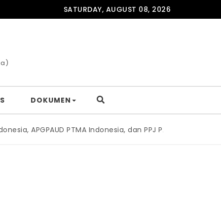
SATURDAY, AUGUST 08, 2026
ia)
S
DOKUMEN
, APGPAUD PTMA Indonesia, dan PPJ PAUD Indonesia Teken Mo