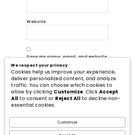
Website
Save my name, email, and website
in this browser for the next time I
We respect your privacy
comment.
Cookies help us improve your experience,
deliver personalized content, and analyze
traffic. You can choose which cookies to
allow by clicking
Customize
. Click
Accept
All
to consent or
Reject All
to decline non-
essential cookies.
Customize
2026
PPJ PAUD INDONESIA
| Theme by
Spiracle Themes