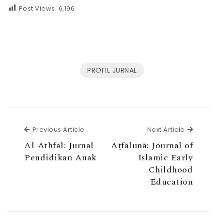
Post Views:
6,196
PROFIL JURNAL
Previous Article
Next Ar
Previous Article
Next Article
Al-Athfal: Jurnal
Aṭfālunā: Journal of
Pendidikan Anak
Islamic Early
Childhood
Education