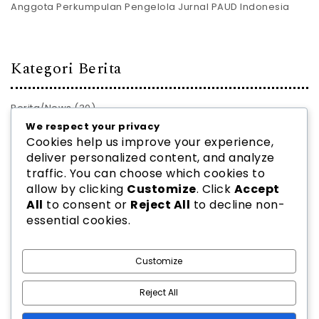
Anggota Perkumpulan Pengelola Jurnal PAUD Indonesia
Kategori Berita
Berita/News
(30)
We respect your privacy
PROFIL JURNAL
(28)
Cookies help us improve your experience,
deliver personalized content, and analyze
traffic. You can choose which cookies to
allow by clicking
Customize
. Click
Accept
All
to consent or
Reject All
to decline non-
essential cookies.
2026
PPJ PAUD INDONESIA
| Theme by
Spiracle Themes
Customize
Reject All