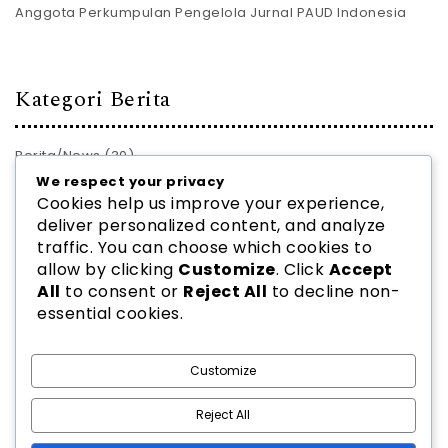
Anggota Perkumpulan Pengelola Jurnal PAUD Indonesia
Kategori Berita
Berita/News
(30)
We respect your privacy
PROFIL JURNAL
(28)
Cookies help us improve your experience,
deliver personalized content, and analyze
traffic. You can choose which cookies to
allow by clicking
Customize
. Click
Accept
All
to consent or
Reject All
to decline non-
essential cookies.
2026
PPJ PAUD INDONESIA
| Theme by
Spiracle Themes
Customize
Reject All