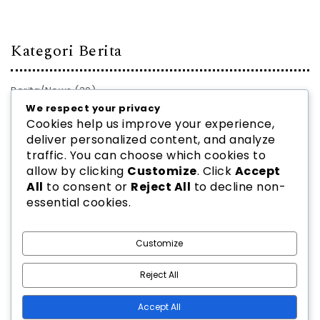
Kategori Berita
Berita/News
(30)
We respect your privacy
PROFIL JURNAL
(28)
Cookies help us improve your experience,
deliver personalized content, and analyze
traffic. You can choose which cookies to
allow by clicking
Customize
. Click
Accept
All
to consent or
Reject All
to decline non-
essential cookies.
2026
PPJ PAUD INDONESIA
| Theme by
Spiracle Themes
Customize
Reject All
Accept All