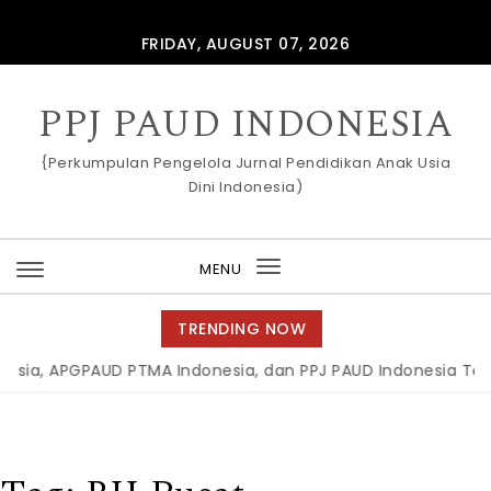
Skip to content
FRIDAY, AUGUST 07, 2026
PPJ PAUD INDONESIA
{Perkumpulan Pengelola Jurnal Pendidikan Anak Usia
Dini Indonesia)
MENU
Toggle
navigation
TRENDING NOW
ia, APGPAUD PTMA Indonesia, dan PPJ PAUD Indonesia Teken 