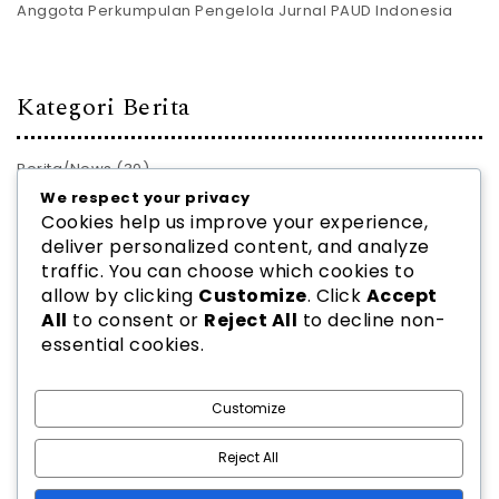
Anggota Perkumpulan Pengelola Jurnal PAUD Indonesia
Kategori Berita
Berita/News
(30)
We respect your privacy
PROFIL JURNAL
(28)
Cookies help us improve your experience,
deliver personalized content, and analyze
traffic. You can choose which cookies to
allow by clicking
Customize
. Click
Accept
All
to consent or
Reject All
to decline non-
essential cookies.
2026
PPJ PAUD INDONESIA
| Theme by
Spiracle Themes
Customize
Reject All