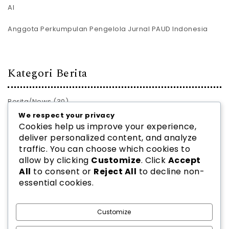
AI
Anggota Perkumpulan Pengelola Jurnal PAUD Indonesia
Kategori Berita
Berita/News
(30)
We respect your privacy
PROFIL JURNAL
(28)
Cookies help us improve your experience,
deliver personalized content, and analyze
traffic. You can choose which cookies to
allow by clicking
Customize
. Click
Accept
All
to consent or
Reject All
to decline non-
essential cookies.
2026
PPJ PAUD INDONESIA
| Theme by
Spiracle Themes
Customize