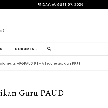
FRIDAY, AUGUST 07, 2026
ia)
S
DOKUMEN
sia, APGPAUD PTMA Indonesia, dan PPJ PAUD Indonesia Teken
idikan Guru PAUD